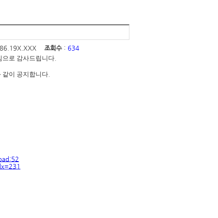
186.19X.XXX
조회수
:
634
진심으로 감사드립니다
.
과 같이 공지합니다
.
oad:52
idx=231