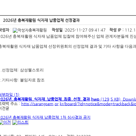
2026년 충북재활원 식자재 납품업체 선정결과
작성자
:
충북재활원
작성일
:2025-11-27 09:41:47
작성 IP :
112.
2026
년 충북재활원 식자재 납품업체 입찰에 참여해주신 업체 관계자분들께 
충북재활원 식자재 납품업체 선정위원회의 선정업체 결과 및 기타 사항을 다음
.
선정업체
:
삼성웰스토리
.
기타사항
:
붙임자료 참조
첨부파일 (
1
)
2026년_충북재활원_식자재_납품업체_최종_선정_결과.hwp
(129.5 KB), Downl
트랙백 주소 :
http://sarangsem.or.kr/board/?id=notice&mode=trackback&
이전글
2026년 충북재활원 식자재 납품업체 1차 심사결과 공지