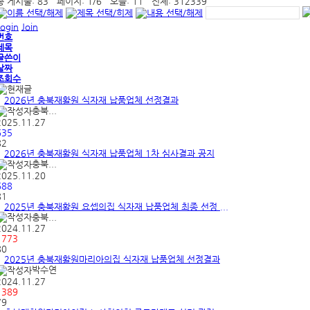
총 게시물:
83
페이지:
1
/
6
오늘:
11
전체:
312339
Login
Join
번호
제목
글쓴이
날짜
조회수
2026년 충북재활원 식자재 납품업체 선정결과
충북...
2025.11.27
635
82
2026년 충북재활원 식자재 납품업체 1차 심사결과 공지
충북...
2025.11.20
688
81
2025년 충북재활원 요셉의집 식자재 납품업체 최종 선정 ...
충북...
2024.11.27
1773
80
2025년 충북재활원마리아의집 식자재 납품업체 선정결과
박수연
2024.11.27
1389
79